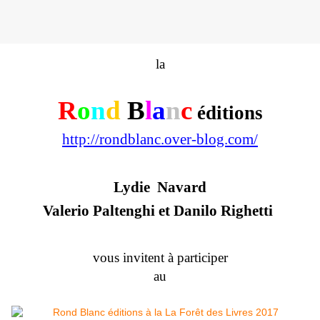
la
R
o
n
d
B
l
a
n
c
éditions
http://rondblanc.over-blog.com/
Lydie Navard
Valerio Paltenghi et
Danilo Righetti
vous invitent à participer
au