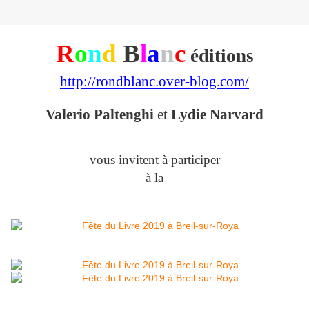
R
o
n
d
B
l
a
n
c
éditions
http://rondblanc.over-blog.com/
Valerio Paltenghi
et
Lydie Narvard
vous invitent à participer
à la